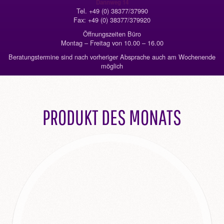
Dannweg 14
Tel. +49 (0) 38377/37990
Fax: +49 (0) 38377/379920
Öffnungszeiten Büro
Montag – Freitag von 10.00 – 16.00
Beratungstermine sind nach vorheriger Absprache auch am Wochenende
möglich
PRODUKT DES MONATS