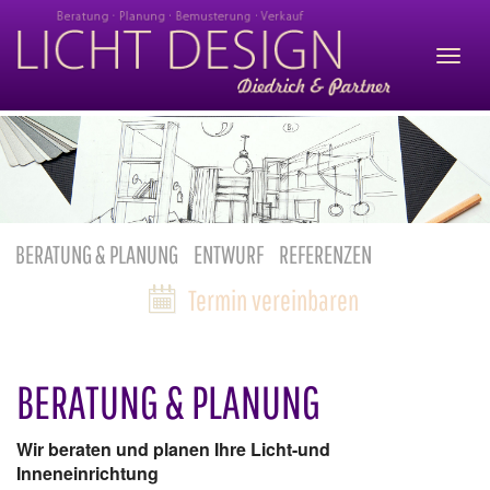
Navig
aufk
BERATUNG & PLANUNG
ENTWURF
REFERENZEN
Termin vereinbaren
BERATUNG & PLANUNG
Wir beraten und planen Ihre Licht-und
Inneneinrichtung