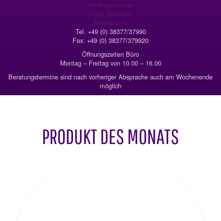
Sie finden uns in:
17454 Zinnowitz
Dannweg 14
Tel. +49 (0) 38377/37990
Fax: +49 (0) 38377/379920
Öffnungszeiten Büro
Montag – Freitag von 10.00 – 16.00
Beratungstermine sind nach vorheriger Absprache auch am Wochenende
möglich
PRODUKT DES MONATS